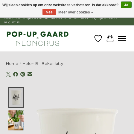
Wij slaan cookies op om onze website te verbeteren. Is dat akkoord?
Ja
Nee
Meer over cookies »
1 - 15 augustus is de winkel gesloten, webshop blijft open. Bestellingen
worden wekelijks verstuurd, afhalen in winkel weer mogelijk vanaf 19
augustus.
Verlanglijst
Winkelw
Home
/
Helen B - Beker kitty
Product image slideshow Items