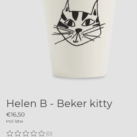
Helen B - Beker kitty
€16,50
Incl. btw
(0)
De beoordeling van dit product is
0
van de 5