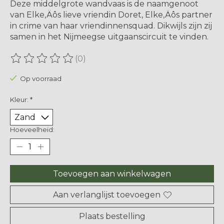
Deze middelgrote wandvaas is de naamgenoot
van Elke‚Äôs lieve vriendin Doret, Elke‚Äôs partner
in crime van haar vriendinnensquad. Dikwijls zijn zij
samen in het Nijmeegse uitgaanscircuit te vinden.
(0)
De beoordeling van dit product is
0
van de 5
Op voorraad
Kleur:
*
Hoeveelheid:
Toevoegen aan winkelwagen
Aan verlanglijst toevoegen
Plaats bestelling