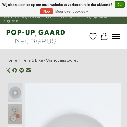
Wij slaan cookies op om onze website te verbeteren. Is dat akkoord?
Ja
Nee
Meer over cookies »
1 - 15 augustus is de winkel gesloten, webshop blijft open. Bestellingen
worden wekelijks verstuurd, afhalen in winkel weer mogelijk vanaf 19
augustus.
Verlanglijst
Winkelw
Home
/
Hella & Elke - Wandvaas Doret
Product image slideshow Items