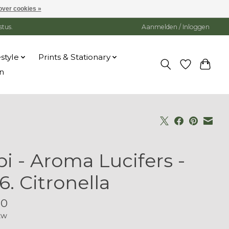
over cookies »
stus.
Aanmelden / Inloggen
estyle
Prints & Stationary
n
bi - Aroma Lucifers -
6. Citronella
00
tw