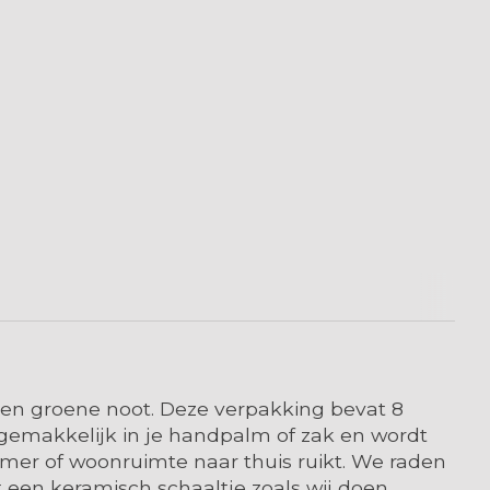
een groene noot. Deze verpakking bevat 8
t gemakkelijk in je handpalm of zak en wordt
amer of woonruimte naar thuis ruikt. We raden
een keramisch schaaltje zoals wij doen.