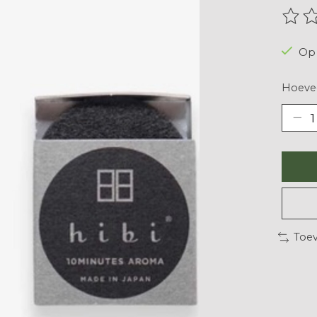
De be
Op 
Hoevee
Toev