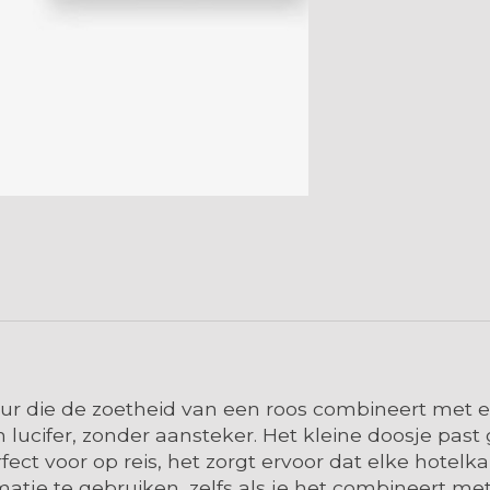
ur die de zoetheid van een roos combineert met 
 lucifer, zonder aansteker. Het kleine doosje pas
ect voor op reis, het zorgt ervoor dat elke hotelk
je te gebruiken, zelfs als je het combineert met 