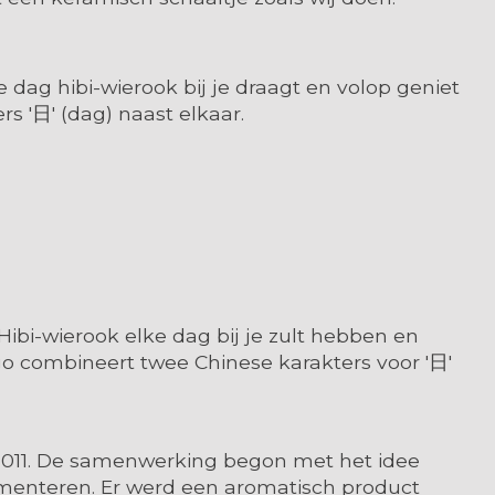
 dag hibi-wierook bij je draagt ​​en volop geniet
s '日' (dag) naast elkaar.
 Hibi-wierook elke dag bij je zult hebben en
go combineert twee Chinese karakters voor '日'
n 2011. De samenwerking begon met het idee
rimenteren. Er werd een aromatisch product