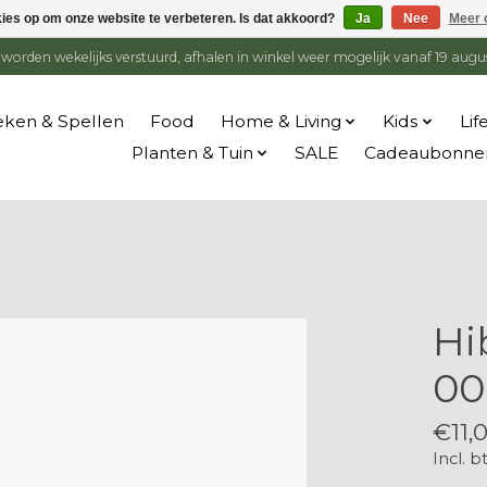
kies op om onze website te verbeteren. Is dat akkoord?
Ja
Nee
Meer 
en worden wekelijks verstuurd, afhalen in winkel weer mogelijk vanaf 19 augu
ken & Spellen
Food
Home & Living
Kids
Lif
Planten & Tuin
SALE
Cadeaubonne
Hi
00
€11,
Incl. b