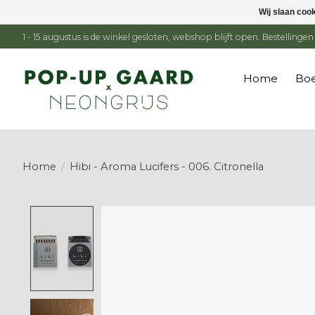
Wij slaan coo
1 - 15 augustus is de winkel gesloten, webshop blijft open. Bestelling
Home
Boe
Home
/
Hibi - Aroma Lucifers - 006. Citronella
Product image slideshow Items