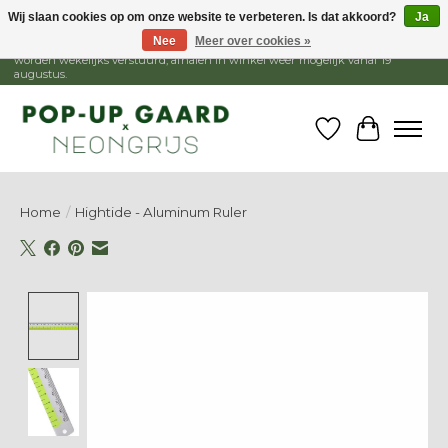
Wij slaan cookies op om onze website te verbeteren. Is dat akkoord?
Ja
Nee
Meer over cookies »
1 - 15 augustus is de winkel gesloten, webshop blijft open. Bestellingen
worden wekelijks verstuurd, afhalen in winkel weer mogelijk vanaf 19
augustus.
Verlanglijst
Winkelw
Home
/
Hightide - Aluminum Ruler
Product image slideshow Items