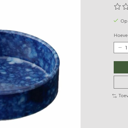
De be
Op 
Hoevee
Toev