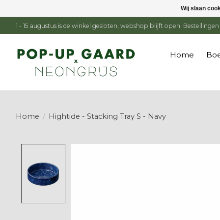
Wij slaan coo
1 - 15 augustus is de winkel gesloten, webshop blijft open. Bestelling
Home
Boe
Home
/
Hightide - Stacking Tray S - Navy
Product image slideshow Items