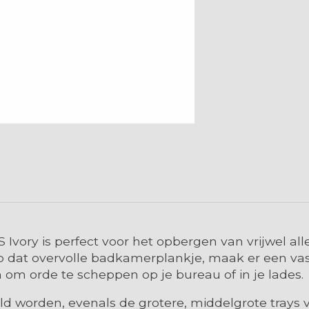
Ivory is perfect voor het opbergen van vrijwel all
op dat overvolle badkamerplankje, maak er een vast
 om orde te scheppen op je bureau of in je lades.
d worden, evenals de grotere, middelgrote trays v