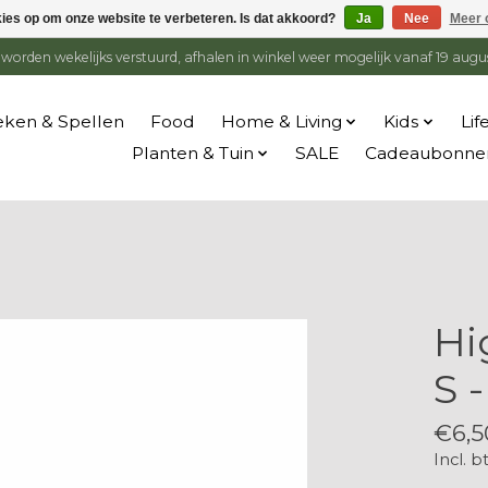
kies op om onze website te verbeteren. Is dat akkoord?
Ja
Nee
Meer 
en worden wekelijks verstuurd, afhalen in winkel weer mogelijk vanaf 19 augu
ken & Spellen
Food
Home & Living
Kids
Lif
Planten & Tuin
SALE
Cadeaubonne
Hi
S 
€6,5
Incl. b