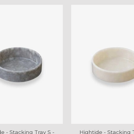
e - Stacking Tray S -
Hightide - Stacking 