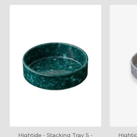
Items van productcarrousel
Hightide - Stacking Tray S -
Hightid