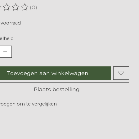
(0)
oordeling van dit product is
0
van de 5
voorraad
lheid:
Toevoegen aan winkelwagen
Plaats bestelling
oegen om te vergelijken