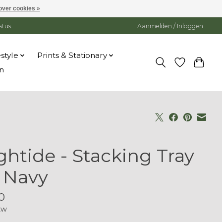
over cookies »
stus.
Aanmelden / Inloggen
estyle
Prints & Stationary
n
ghtide - Stacking Tray
- Navy
0
tw