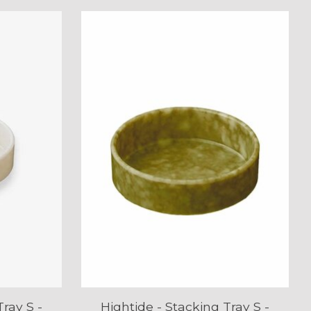
Tray S -
Hightide - Stacking Tray S -