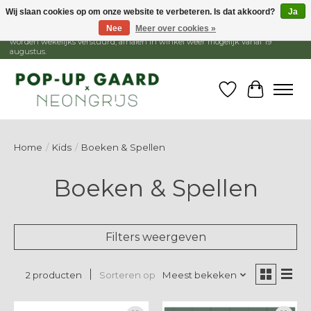
Wij slaan cookies op om onze website te verbeteren. Is dat akkoord?
Ja
Nee
Meer over cookies »
1 - 15 augustus is de winkel gesloten, webshop blijft open. Bestellingen
worden wekelijks verstuurd, afhalen in winkel weer mogelijk vanaf 19
augustus.
Verlanglijst
Winkelw
Home
/
Kids
/
Boeken & Spellen
Boeken & Spellen
Filters weergeven
Sorteren op
Meest bekeken
2 producten