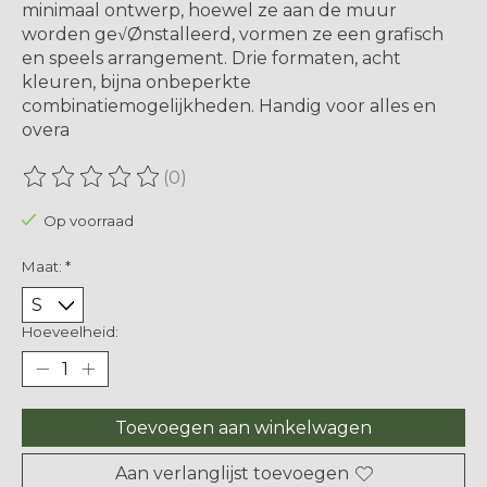
minimaal ontwerp, hoewel ze aan de muur
worden ge√Ønstalleerd, vormen ze een grafisch
en speels arrangement. Drie formaten, acht
kleuren, bijna onbeperkte
combinatiemogelijkheden. Handig voor alles en
overa
(0)
De beoordeling van dit product is
0
van de 5
Op voorraad
Maat:
*
Hoeveelheid:
Toevoegen aan winkelwagen
Aan verlanglijst toevoegen