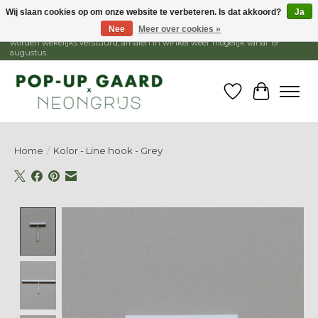
Wij slaan cookies op om onze website te verbeteren. Is dat akkoord?
Ja
Nee
Meer over cookies »
1 - 15 augustus is de winkel gesloten, webshop blijft open. Bestellingen
worden wekelijks verstuurd, afhalen in winkel weer mogelijk vanaf 19
augustus.
Verlanglijst
Winkelw
Home
/
Kolor - Line hook - Grey
Product image slideshow Items