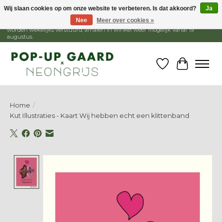
Wij slaan cookies op om onze website te verbeteren. Is dat akkoord?
Ja
Nee
Meer over cookies »
1 - 15 augustus is de winkel gesloten, webshop blijft open. Bestellingen
worden wekelijks verstuurd, afhalen in winkel weer mogelijk vanaf 19
augustus.
Verlanglijst
Winkelw
Home
/
Kut Illustraties - Kaart Wij hebben echt een klittenband
Product image slideshow Items