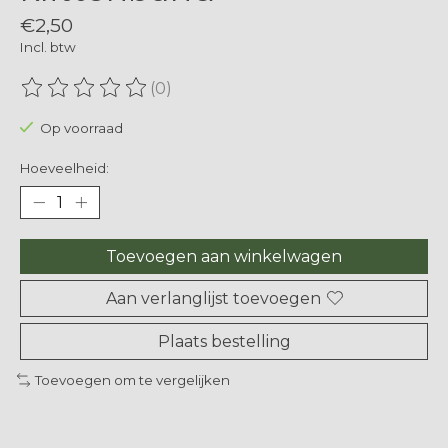
€2,50
Incl. btw
(0)
De beoordeling van dit product is
0
van de 5
Op voorraad
Hoeveelheid:
Toevoegen aan winkelwagen
Aan verlanglijst toevoegen
Plaats bestelling
Toevoegen om te vergelijken