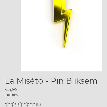
La Miséto - Pin Bliksem
€5,95
Incl. btw
(0)
De beoordeling van dit product is
0
van de 5