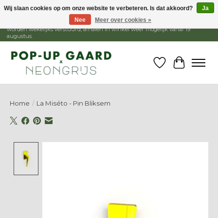
Wij slaan cookies op om onze website te verbeteren. Is dat akkoord?
Ja
Nee
Meer over cookies »
1 - 15 augustus is de winkel gesloten, webshop blijft open. Bestellingen
worden wekelijks verstuurd, afhalen in winkel weer mogelijk vanaf 19
augustus.
Verlanglijst
Winkelw
Home
/
La Miséto - Pin Bliksem
Product image slideshow Items