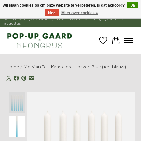
Wij slaan cookies op om onze website te verbeteren. Is dat akkoord?
Ja
Nee
Meer over cookies »
1 - 15 augustus is de winkel gesloten, webshop blijft open. Bestellingen
worden wekelijks verstuurd, afhalen in winkel weer mogelijk vanaf 19
augustus.
Verlanglijst
Winkelw
Home
/
Mo Man Tai - Kaars Los - Horizon Blue (lichtblauw)
Product image slideshow Items