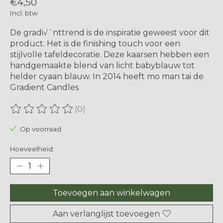
€4,50
Incl. btw
De gradi√´nttrend is de inspiratie geweest voor dit
product. Het is de finishing touch voor een
stijlvolle tafeldecoratie. Deze kaarsen hebben een
handgemaakte blend van licht babyblauw tot
helder cyaan blauw. In 2014 heeft mo man tai de
Gradient Candles
(0)
De beoordeling van dit product is
0
van de 5
Op voorraad
Hoeveelheid:
Toevoegen aan winkelwagen
Aan verlanglijst toevoegen