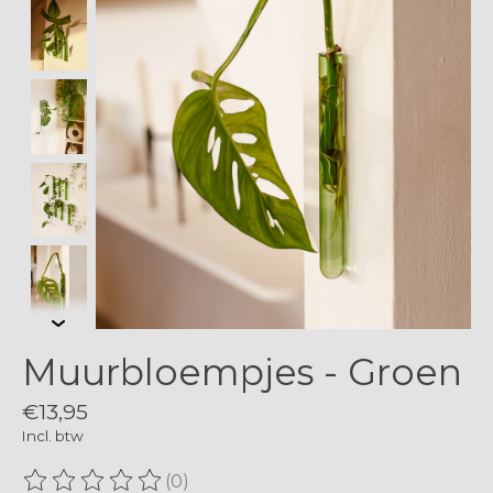
Muurbloempjes - Groen
€13,95
Incl. btw
(0)
De beoordeling van dit product is
0
van de 5