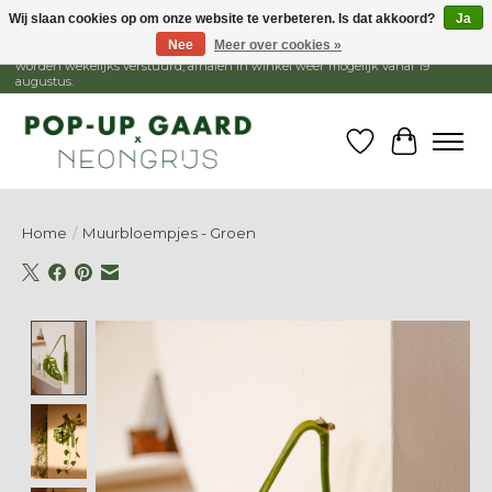
Wij slaan cookies op om onze website te verbeteren. Is dat akkoord?
Ja
Nee
Meer over cookies »
1 - 15 augustus is de winkel gesloten, webshop blijft open. Bestellingen
worden wekelijks verstuurd, afhalen in winkel weer mogelijk vanaf 19
augustus.
Verlanglijst
Winkelw
Home
/
Muurbloempjes - Groen
Product image slideshow Items