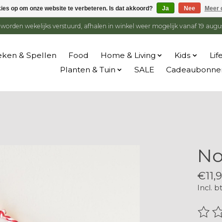
kies op om onze website te verbeteren. Is dat akkoord?
Ja
Nee
Meer 
en worden wekelijks verstuurd, afhalen in winkel weer mogelijk vanaf 19 augu
ken & Spellen
Food
Home & Living
Kids
Lif
Planten & Tuin
SALE
Cadeaubonne
No
€11,
Incl. b
De be