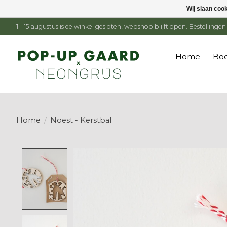
Wij slaan coo
1 - 15 augustus is de winkel gesloten, webshop blijft open. Bestelling
Home
Boe
Home
/
Noest - Kerstbal
Product image slideshow Items