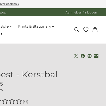
over cookies »
stus.
Aanmelden / Inloggen
estyle
Prints & Stationary
n
est - Kerstbal
95
tw
(0)
oordeling van dit product is
0
van de 5