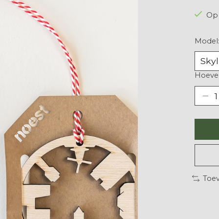
Op 
Model
Hoevee
Toev