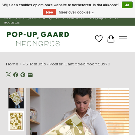
Wij slaan cookies op om onze website te verbeteren. Is dat akkoord?
Ja
Nee
Meer over cookies »
1 - 15 augustus is de winkel gesloten, webshop blijft open. Bestellingen
worden wekelijks verstuurd, afhalen in winkel weer mogelijk vanaf 19
augustus.
Verlanglijst
Winkelw
Home
/
PSTR studio - Poster 'Gaat goed hoor' 50x70
Product image slideshow Items