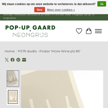
Wij slaan cookies op om onze website te verbeteren. Is dat akkoord?
Ja
Nee
Meer over cookies »
1 - 15 augustus is de winkel gesloten, webshop blijft open. Bestellingen
worden wekelijks verstuurd, afhalen in winkel weer mogelijk vanaf 19
augustus.
Verlanglijst
Winkelw
Home
/
PSTR studio - Poster 'More Wine plz #5'
Product image slideshow Items