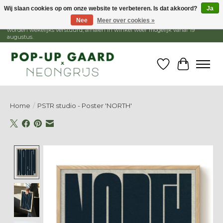
Wij slaan cookies op om onze website te verbeteren. Is dat akkoord?
Ja
Nee
Meer over cookies »
1 - 15 augustus is de winkel gesloten, webshop blijft open. Bestellingen
worden wekelijks verstuurd, afhalen in winkel weer mogelijk vanaf 19
augustus.
Verlanglijst
Winkelw
Home
/
PSTR studio - Poster 'NORTH'
Product image slideshow Items