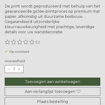
De print wordt geproduceerd met behulp van het
geavanceerde giclée-printproces op premium mat
papier, afkomstig uit duurzame bosbouw. ​​
Gegarandeerd uitzonderlijke
kleurnauwkeurigheid met prachtige, levendige
details voor uw wanddecoratie.
(0)
De beoordeling van dit product is
0
van de 5
Op voorraad
Hoeveelheid:
Toevoegen aan winkelwagen
Aan verlanglijst toevoegen
Plaats bestelling