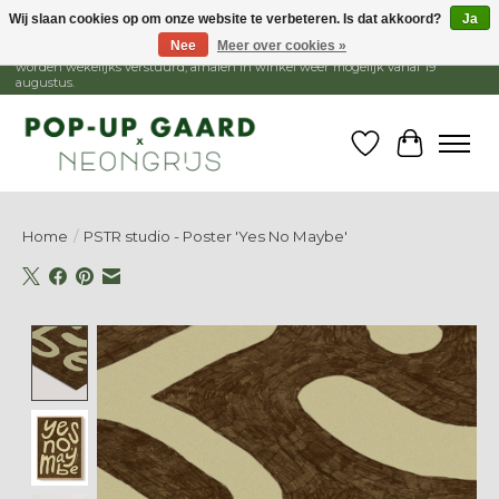
Wij slaan cookies op om onze website te verbeteren. Is dat akkoord?
Ja
Nee
Meer over cookies »
1 - 15 augustus is de winkel gesloten, webshop blijft open. Bestellingen
worden wekelijks verstuurd, afhalen in winkel weer mogelijk vanaf 19
augustus.
Verlanglijst
Winkelw
Home
/
PSTR studio - Poster 'Yes No Maybe'
Product image slideshow Items