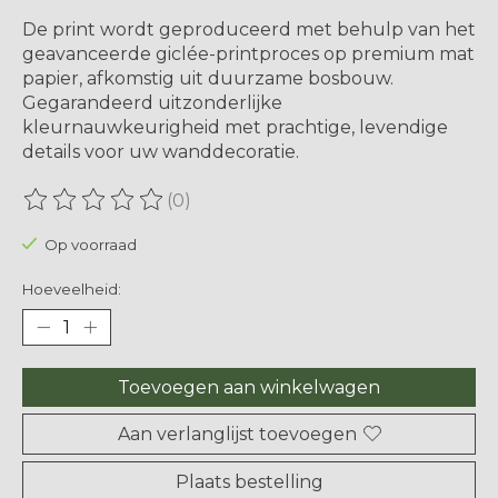
De print wordt geproduceerd met behulp van het
geavanceerde giclée-printproces op premium mat
papier, afkomstig uit duurzame bosbouw. ​​
Gegarandeerd uitzonderlijke
kleurnauwkeurigheid met prachtige, levendige
details voor uw wanddecoratie.
(0)
De beoordeling van dit product is
0
van de 5
Op voorraad
Hoeveelheid:
Toevoegen aan winkelwagen
Aan verlanglijst toevoegen
Plaats bestelling