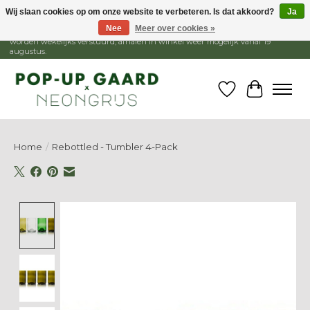
Wij slaan cookies op om onze website te verbeteren. Is dat akkoord?
Ja
Nee
Meer over cookies »
1 - 15 augustus is de winkel gesloten, webshop blijft open. Bestellingen
worden wekelijks verstuurd, afhalen in winkel weer mogelijk vanaf 19
augustus.
Verlanglijst
Winkelw
Home
/
Rebottled - Tumbler 4-Pack
Product image slideshow Items