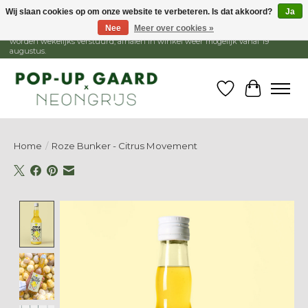
Wij slaan cookies op om onze website te verbeteren. Is dat akkoord?
Ja
Nee
Meer over cookies »
1 - 15 augustus is de winkel gesloten, webshop blijft open. Bestellingen
worden wekelijks verstuurd, afhalen in winkel weer mogelijk vanaf 19
augustus.
Verlanglijst
Winkelw
Home
/
Roze Bunker - Citrus Movement
Product image slideshow Items