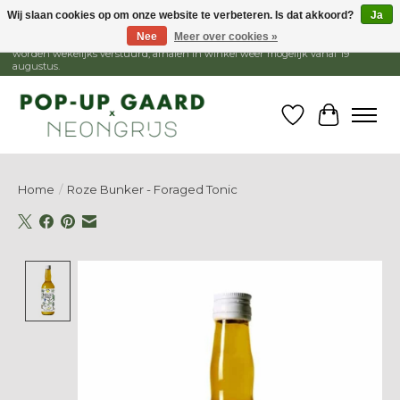
Wij slaan cookies op om onze website te verbeteren. Is dat akkoord?
Ja
Nee
Meer over cookies »
1 - 15 augustus is de winkel gesloten, webshop blijft open. Bestellingen
worden wekelijks verstuurd, afhalen in winkel weer mogelijk vanaf 19
augustus.
Verlanglijst
Winkelw
Home
/
Roze Bunker - Foraged Tonic
Product image slideshow Items