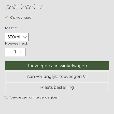
(0)
De beoordeling van dit product is
0
van de 5
Op voorraad
Maat:
*
Hoeveelheid:
Toevoegen aan winkelwagen
Aan verlanglijst toevoegen
Plaats bestelling
Toevoegen om te vergelijken