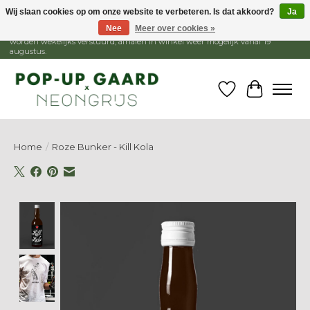
Wij slaan cookies op om onze website te verbeteren. Is dat akkoord?
Ja
Nee
Meer over cookies »
1 - 15 augustus is de winkel gesloten, webshop blijft open. Bestellingen
worden wekelijks verstuurd, afhalen in winkel weer mogelijk vanaf 19
augustus.
Verlanglijst
Winkelw
Home
/
Roze Bunker - Kill Kola
Product image slideshow Items