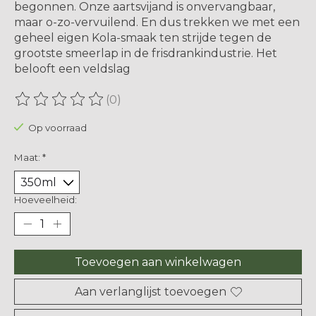
begonnen. Onze aartsvijand is onvervangbaar,
maar o-zo-vervuilend. En dus trekken we met een
geheel eigen Kola-smaak ten strijde tegen de
grootste smeerlap in de frisdrankindustrie. Het
belooft een veldslag
(0)
De beoordeling van dit product is
0
van de 5
Op voorraad
Maat:
*
Hoeveelheid:
Toevoegen aan winkelwagen
Aan verlanglijst toevoegen