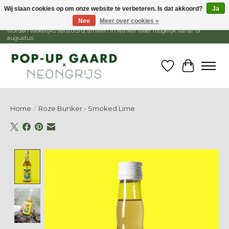
Wij slaan cookies op om onze website te verbeteren. Is dat akkoord?
Ja
Nee
Meer over cookies »
1 - 15 augustus is de winkel gesloten, webshop blijft open. Bestellingen
worden wekelijks verstuurd, afhalen in winkel weer mogelijk vanaf 19
augustus.
Verlanglijst
Winkelw
Home
/
Roze Bunker - Smoked Lime
Product image slideshow Items