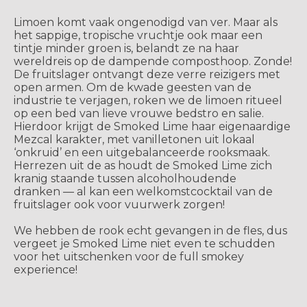
Limoen komt vaak ongenodigd van ver. Maar als
het sappige, tropische vruchtje ook maar een
tintje minder groen is, belandt ze na haar
wereldreis op de dampende composthoop. Zonde!
De fruitslager ontvangt deze verre reizigers met
open armen. Om de kwade geesten van de
industrie te verjagen, roken we de limoen ritueel
op een bed van lieve vrouwe bedstro en salie.
Hierdoor krijgt de Smoked Lime haar eigenaardige
Mezcal karakter, met vanilletonen uit lokaal
‘onkruid’ en een uitgebalanceerde rooksmaak.
Herrezen uit de as houdt de Smoked Lime zich
kranig staande tussen alcoholhoudende
dranken — al kan een welkomstcocktail van de
fruitslager ook voor vuurwerk zorgen!
We hebben de rook echt gevangen in de fles, dus
vergeet je Smoked Lime niet even te schudden
voor het uitschenken voor de full smokey
experience!