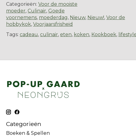
Categorieën:
Voor de mooiste
moeder
,
Culinair
,
Goede
voornemens
,
moederdag
,
Nieuw
,
Nieuw!
,
Voor de
hobbykok
,
Voorjaarsfrisheid
Tags:
cadeau
,
culinair
,
eten
,
koken
,
Kookboek
,
lifestyl
Categorieën
Boeken & Spellen