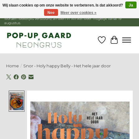
Wij slaan cookies op om onze website te verbeteren. Is dat akkoord?
Ja
Nee
Meer over cookies »
1 - 15 augustus is de winkel gesloten, webshop blijft open. Bestellingen
worden wekelijks verstuurd, afhalen in winkel weer mogelijk vanaf 19
augustus.
Verlanglijst
Winkelw
Home
/
Snor - Holy happy Belly - Het hele jaar door
Product image slideshow Items