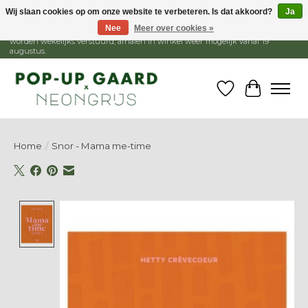
Wij slaan cookies op om onze website te verbeteren. Is dat akkoord?
Ja
Nee
Meer over cookies »
1 - 15 augustus is de winkel gesloten, webshop blijft open. Bestellingen
worden wekelijks verstuurd, afhalen in winkel weer mogelijk vanaf 19
augustus.
Verlanglijst
Winkelw
Home
/
Snor - Mama me-time
Product image slideshow Items