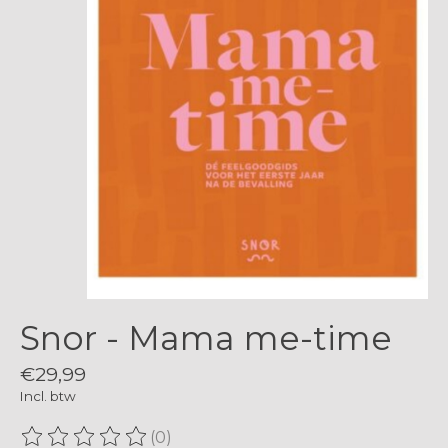
Snor - Mama me-time
€29,99
Incl. btw
(0)
De beoordeling van dit product is
0
van de 5