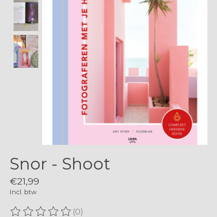
Snor - Shoot
€21,99
Incl. btw
(0)
De beoordeling van dit product is
0
van de 5