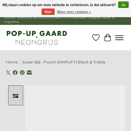
Wij slaan cookies op om onze website te verbeteren. Is dat akkoord?
Ja
Nee
Meer over cookies »
1 - 15 augustus is de winkel gesloten, webshop blijft open. Bestellingen
worden wekelijks verstuurd, afhalen in winkel weer mogelijk vanaf 19
augustus.
Verlanglijst
Winkelw
Home
/
Susan Bijl - Pouch (AMPLIFY) Black & Treble
Product image slideshow Items