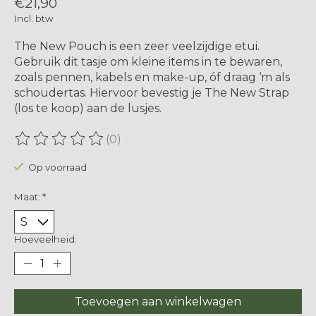
€21,90
Incl. btw
The New Pouch is een zeer veelzijdige etui.
Gebruik dit tasje om kleine items in te bewaren,
zoals pennen, kabels en make-up, óf draag ‘m als
schoudertas. Hiervoor bevestig je The New Strap
(los te koop) aan de lusjes.
(0)
De beoordeling van dit product is
0
van de 5
Op voorraad
Maat:
*
Hoeveelheid:
Toevoegen aan winkelwagen