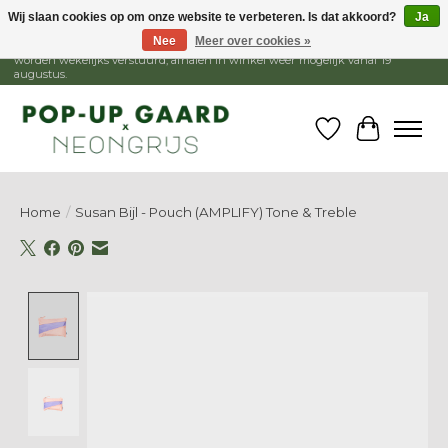
Wij slaan cookies op om onze website te verbeteren. Is dat akkoord?
Ja
Nee
Meer over cookies »
1 - 15 augustus is de winkel gesloten, webshop blijft open. Bestellingen
worden wekelijks verstuurd, afhalen in winkel weer mogelijk vanaf 19
augustus.
Verlanglijst
Winkelw
Home
/
Susan Bijl - Pouch (AMPLIFY) Tone & Treble
Product image slideshow Items