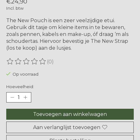
€24,90
Incl. btw
The New Pouch is een zeer veelzijdige etui.
Gebruik dit tasje om kleine items in te bewaren,
zoals pennen, kabels en make-up, óf draag ‘m als
schoudertas. Hiervoor bevestig je The New Strap
(los te koop) aan de lusjes.
(0)
De beoordeling van dit product is
0
van de 5
Op voorraad
Hoeveelheid:
Toevoegen aan winkelwagen
Aan verlanglijst toevoegen