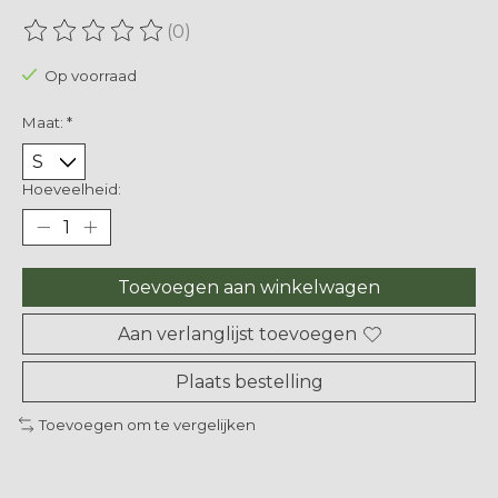
(0)
De beoordeling van dit product is
0
van de 5
Op voorraad
Maat:
*
Hoeveelheid:
Toevoegen aan winkelwagen
Aan verlanglijst toevoegen
Plaats bestelling
Toevoegen om te vergelijken