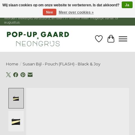
Wij slaan cookies op om onze website te verbeteren. Is dat akkoord?
Ja
Nee
Meer over cookies »
1 - 15 augustus is de winkel gesloten, webshop blijft open. Bestellingen
worden wekelijks verstuurd, afhalen in winkel weer mogelijk vanaf 19
augustus.
Verlanglijst
Winkelw
Home
/
Susan Bijl - Pouch (FLASH) - Black & Joy
Product image slideshow Items