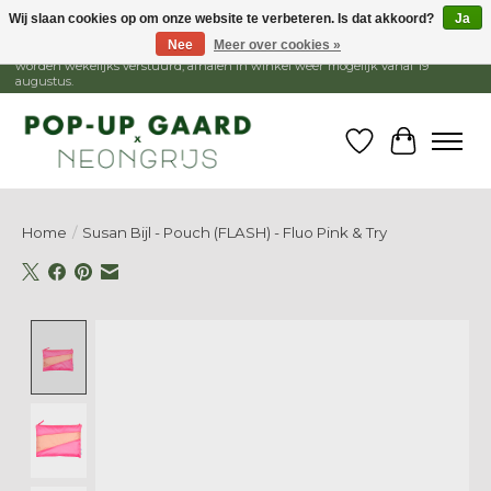
Wij slaan cookies op om onze website te verbeteren. Is dat akkoord?
Ja
Nee
Meer over cookies »
1 - 15 augustus is de winkel gesloten, webshop blijft open. Bestellingen
worden wekelijks verstuurd, afhalen in winkel weer mogelijk vanaf 19
augustus.
Verlanglijst
Winkelw
Home
/
Susan Bijl - Pouch (FLASH) - Fluo Pink & Try
Product image slideshow Items