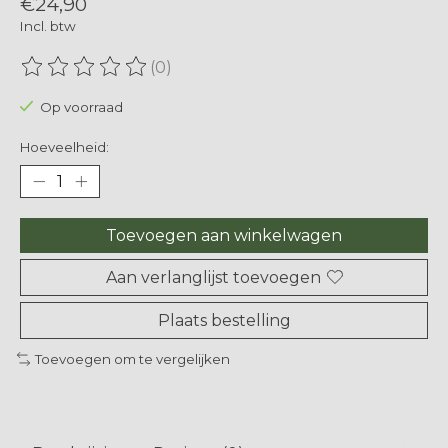
€24,90
Incl. btw
(0)
De beoordeling van dit product is
0
van de 5
Op voorraad
Hoeveelheid:
Toevoegen aan winkelwagen
Aan verlanglijst toevoegen
Plaats bestelling
Toevoegen om te vergelijken