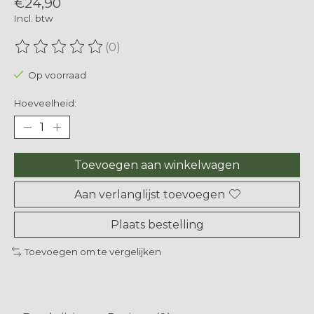
€24,90
Incl. btw
(0)
De beoordeling van dit product is
0
van de 5
Op voorraad
Hoeveelheid:
Toevoegen aan winkelwagen
Aan verlanglijst toevoegen
Plaats bestelling
Toevoegen om te vergelijken