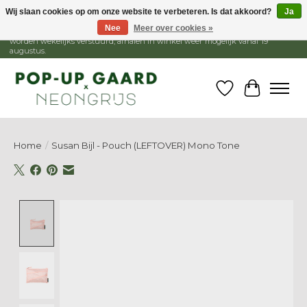
Wij slaan cookies op om onze website te verbeteren. Is dat akkoord?
Ja
Nee
Meer over cookies »
1 - 15 augustus is de winkel gesloten, webshop blijft open. Bestellingen
worden wekelijks verstuurd, afhalen in winkel weer mogelijk vanaf 19
augustus.
Verlanglijst
Winkelw
Home
/
Susan Bijl - Pouch (LEFTOVER) Mono Tone
Product image slideshow Items