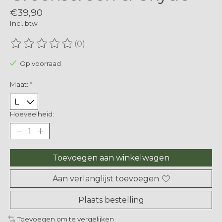
€39,90
Incl. btw
(0)
De beoordeling van dit product is
0
van de 5
Op voorraad
Maat:
*
Hoeveelheid:
Toevoegen aan winkelwagen
Aan verlanglijst toevoegen
Plaats bestelling
Toevoegen om te vergelijken