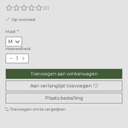
(0)
De beoordeling van dit product is
0
van de 5
Op voorraad
Maat:
*
Hoeveelheid:
Toevoegen aan winkelwagen
Aan verlanglijst toevoegen
Plaats bestelling
Toevoegen om te vergelijken