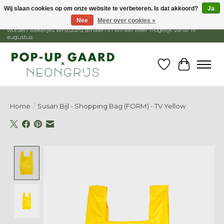
Wij slaan cookies op om onze website te verbeteren. Is dat akkoord?
Ja
Nee
Meer over cookies »
1 - 15 augustus is de winkel gesloten, webshop blijft open. Bestellingen
worden wekelijks verstuurd, afhalen in winkel weer mogelijk vanaf 19
augustus.
Verlanglijst
Winkelw
Home
/
Susan Bijl - Shopping Bag (FORM) - TV Yellow
Product image slideshow Items