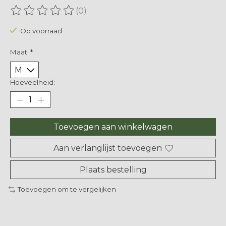
(0)
De beoordeling van dit product is
0
van de 5
Op voorraad
Maat:
*
Hoeveelheid:
Toevoegen aan winkelwagen
Aan verlanglijst toevoegen
Plaats bestelling
Toevoegen om te vergelijken