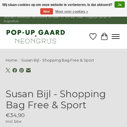
Wij slaan cookies op om onze website te verbeteren. Is dat akkoord?
Ja
Nee
Meer over cookies »
1 - 15 augustus is de winkel gesloten, webshop blijft open. Bestellingen
worden wekelijks verstuurd, afhalen in winkel weer mogelijk vanaf 19
augustus.
Verlanglijst
Winkelw
Home
/
Susan Bijl - Shopping Bag Free & Sport
Product image slideshow Items
Susan Bijl - Shopping
Bag Free & Sport
€34,90
Incl. btw