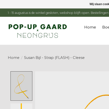
Wij slaan coo
1 - 15 augustus is de winkel gesloten, webshop blijft open. Bestelling
Home
Boe
Home
/
Susan Bijl - Strap (FLASH) - Cleese
Product image slideshow Items