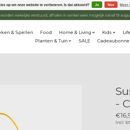
kies op om onze website te verbeteren. Is dat akkoord?
Ja
Nee
Meer 
en worden wekelijks verstuurd, afhalen in winkel weer mogelijk vanaf 19 augu
ken & Spellen
Food
Home & Living
Kids
Lif
Planten & Tuin
SALE
Cadeaubonne
Su
- 
€16,
Incl. b