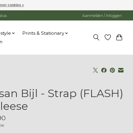
over cookies »
stus.
Aanmelden / Inloggen
estyle
Prints & Stationary
n
san Bijl - Strap (FLASH)
Cleese
90
tw