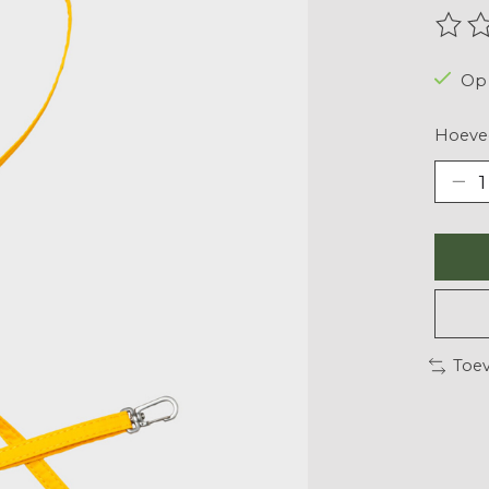
De be
Op 
Hoevee
Toev