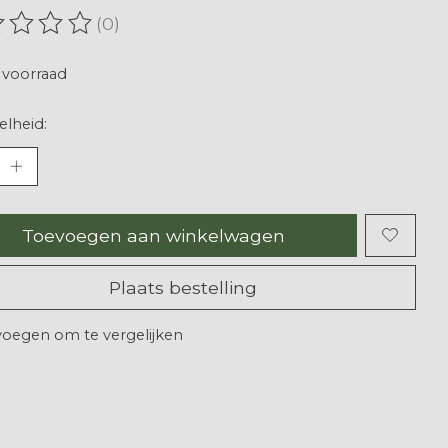
(0)
oordeling van dit product is
0
van de 5
voorraad
lheid:
Toevoegen aan winkelwagen
Plaats bestelling
oegen om te vergelijken