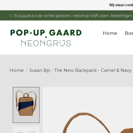
Wij slaan coo
1 - 15 augustus is de winkel gesloten, webshop blijft open. Bestelling
Home
Boe
Home
/
Susan Bijl - The New Backpack - Camel & Nav
Product image slideshow Items