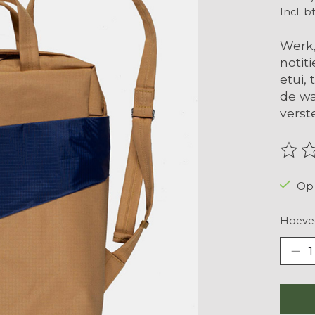
Incl. b
Werk,
notit
etui,
de wa
verst
De be
Op 
Hoevee