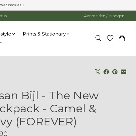
over cookies »
stus.
Aanmelden / Inloggen
estyle
Prints & Stationary
n
san Bijl - The New
ckpack - Camel &
vy (FOREVER)
90