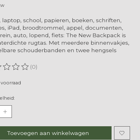
tw
 laptop, school, papieren, boeken, schriften,
ies, iPad, broodtrommel, appel, documenten,
 trein, auto, lopend, fiets: The New Backpack is
terdichte rugtas. Met meerdere binnenvakjes,
elbare schouderbanden en twee hengsels
(0)
oordeling van dit product is
0
van de 5
voorraad
lheid:
Toevoegen aan winkelwagen