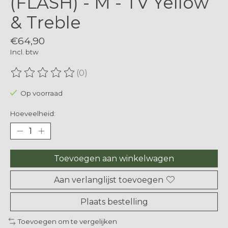
(FLASH) - M - TV Yellow
& Treble
€64,90
Incl. btw
(0)
De beoordeling van dit product is
0
van de 5
Op voorraad
Hoeveelheid:
Toevoegen aan winkelwagen
Aan verlanglijst toevoegen
Plaats bestelling
Toevoegen om te vergelijken