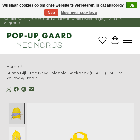
Wij slaan cookies op om onze website te verbeteren. Is dat akkoord?
Ja
Nee
Meer over cookies »
1 - 15 augustus is de winkel gesloten, webshop blijft open. Bestellingen
worden wekelijks verstuurd, afhalen in winkel weer mogelijk vanaf 19
augustus.
Verlanglijst
Winkelw
Home
/
Susan Bijl - The New Foldable Backpack (FLASH) - M - TV
Yellow & Treble
Product image slideshow Items