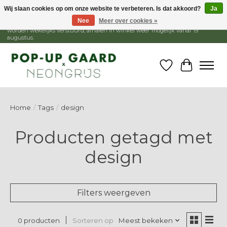
Wij slaan cookies op om onze website te verbeteren. Is dat akkoord?
Ja
Nee
Meer over cookies »
1 - 15 augustus is de winkel gesloten, webshop blijft open. Bestellingen
worden wekelijks verstuurd, afhalen in winkel weer mogelijk vanaf 19
augustus.
Verlanglijst
Winkelw
Home
/
Tags
/
design
Producten getagd met
design
Filters weergeven
Sorteren op
Meest bekeken
0 producten