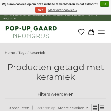
Wij slaan cookies op om onze website te verbeteren. Is dat akkoord?
Ja
Nee
Meer over cookies »
1 - 15 augustus is de winkel gesloten, webshop blijft open. Bestellingen
worden wekelijks verstuurd, afhalen in winkel weer mogelijk vanaf 19
augustus.
Verlanglijst
Winkelw
Home
/
Tags
/
keramiek
Producten getagd met
keramiek
Filters weergeven
Sorteren op
Meest bekeken
0 producten