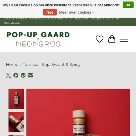
Wij slaan cookies op om onze website te verbeteren. Is dat akkoord?
Ja
Nee
Meer over cookies »
1 - 15 augustus is de winkel gesloten, webshop blijft open. Bestellingen
worden wekelijks verstuurd, afhalen in winkel weer mogelijk vanaf 19
augustus.
Verlanglijst
Winkelw
Home
/
Tomasu - Soja Sweet & Spicy
Product image slideshow Items