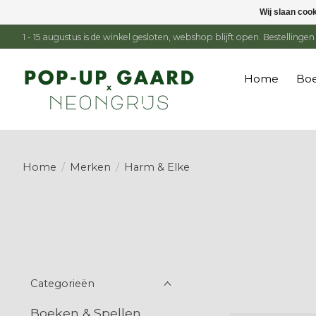
Wij slaan coo
1 - 15 augustus is de winkel gesloten, webshop blijft open. Bestelling
Home
Boe
Home
/
Merken
/
Harm & Elke
Categorieën
Boeken & Spellen