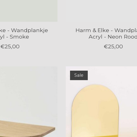
ke - Wandplankje
Harm & Elke - Wandpl
yl - Smoke
Acryl - Neon Roo
€25,00
€25,00
Sale