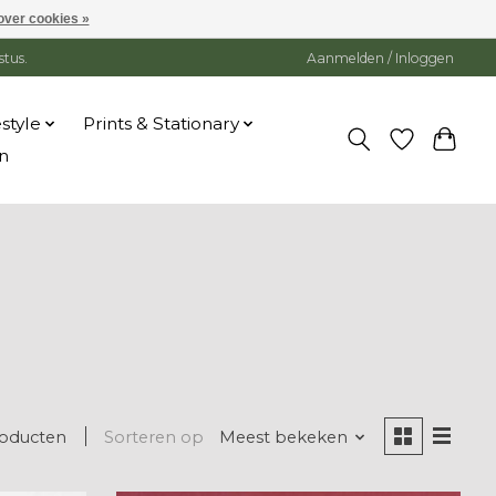
over cookies »
stus.
Aanmelden / Inloggen
estyle
Prints & Stationary
n
roducten
Sorteren op
Meest bekeken