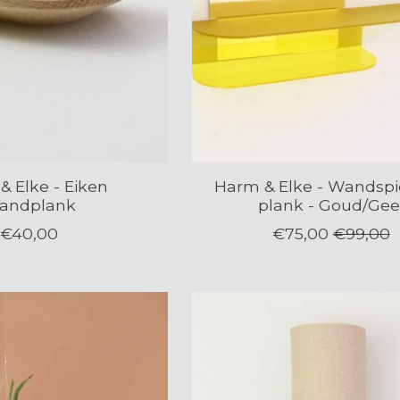
& Elke - Eiken
Harm & Elke - Wandspi
andplank
plank - Goud/Gee
€40,00
€75,00
€99,00