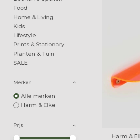
Food
Home & Living
Kids
Lifestyle
Prints & Stationary
Planten & Tuin
SALE
Merken
Alle merken
Harm & Elke
Prijs
Harm & El
Minimale prijswaarde
Price maximum value