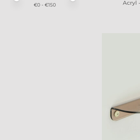
Acryl
€
0
- €
150