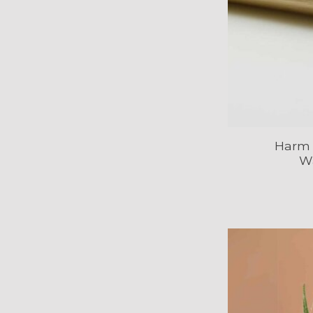
Harm 
W