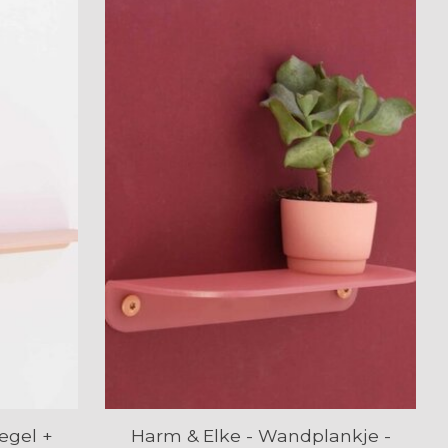
egel +
Harm & Elke - Wandplankje -