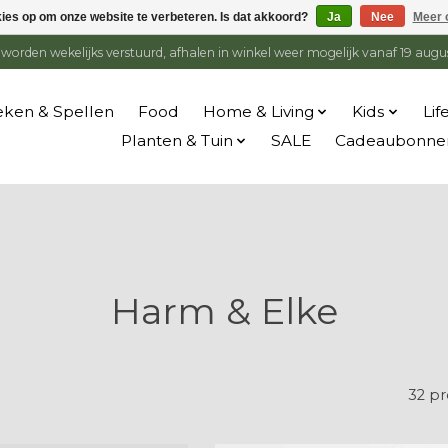
kies op om onze website te verbeteren. Is dat akkoord?
Ja
Nee
Meer 
en worden wekelijks verstuurd, afhalen in winkel weer mogelijk vanaf 19 augu
ken & Spellen
Food
Home & Living
Kids
Lif
Planten & Tuin
SALE
Cadeaubonne
Harm & Elke
32 p