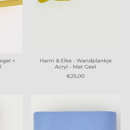
egel +
Harm & Elke - Wandplankje
l
Acryl - Mat Geel
€25,00