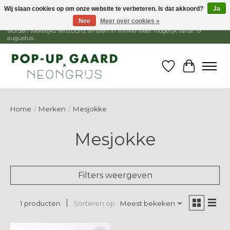
Wij slaan cookies op om onze website te verbeteren. Is dat akkoord?
Ja
Nee
Meer over cookies »
1 - 15 augustus is de winkel gesloten, webshop blijft open. Bestellingen
worden wekelijks verstuurd, afhalen in winkel weer mogelijk vanaf 19
augustus.
Verlanglijst
Winkelw
Home
/
Merken
/
Mesjokke
Mesjokke
Filters weergeven
Sorteren op
Meest bekeken
1 producten