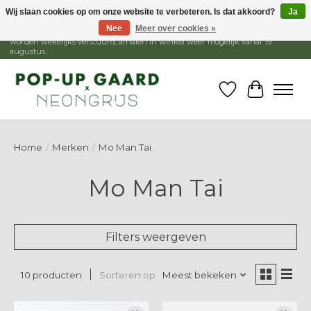
Wij slaan cookies op om onze website te verbeteren. Is dat akkoord?
Ja
Nee
Meer over cookies »
1 - 15 augustus is de winkel gesloten, webshop blijft open. Bestellingen
worden wekelijks verstuurd, afhalen in winkel weer mogelijk vanaf 19
augustus.
Verlanglijst
Winkelw
Home
/
Merken
/
Mo Man Tai
Mo Man Tai
Filters weergeven
Sorteren op
Meest bekeken
10 producten