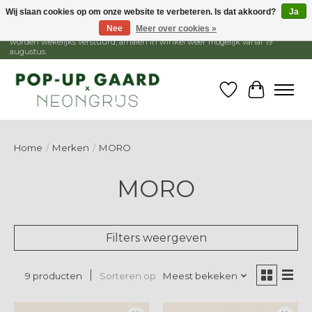
Wij slaan cookies op om onze website te verbeteren. Is dat akkoord?
Ja
Nee
Meer over cookies »
1 - 15 augustus is de winkel gesloten, webshop blijft open. Bestellingen
worden wekelijks verstuurd, afhalen in winkel weer mogelijk vanaf 19
augustus.
Verlanglijst
Winkelw
Home
/
Merken
/
MORO
MORO
Filters weergeven
Sorteren op
Meest bekeken
9 producten