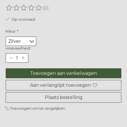
(0)
De beoordeling van dit product is
0
van de 5
Op voorraad
Kleur:
*
Hoeveelheid:
Toevoegen aan winkelwagen
Aan verlanglijst toevoegen
Plaats bestelling
Toevoegen om te vergelijken