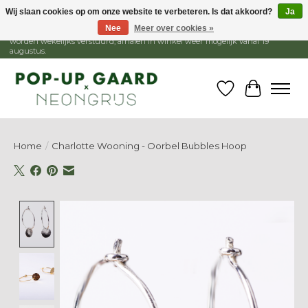
Wij slaan cookies op om onze website te verbeteren. Is dat akkoord?
Ja
Nee
Meer over cookies »
1 - 15 augustus is de winkel gesloten, webshop blijft open. Bestellingen
worden wekelijks verstuurd, afhalen in winkel weer mogelijk vanaf 19
augustus.
Verlanglijst
Winkelw
Home
/
Charlotte Wooning - Oorbel Bubbles Hoop
Product image slideshow Items