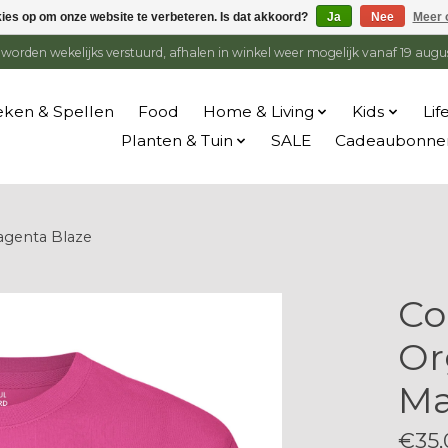
kies op om onze website te verbeteren. Is dat akkoord?
Ja
Nee
Meer 
en worden wekelijks verstuurd, afhalen in winkel weer mogelijk vanaf 19 augu
ken & Spellen
Food
Home & Living
Kids
Lif
Planten & Tuin
SALE
Cadeaubonne
agenta Blaze
Co
Or
Ma
€35,