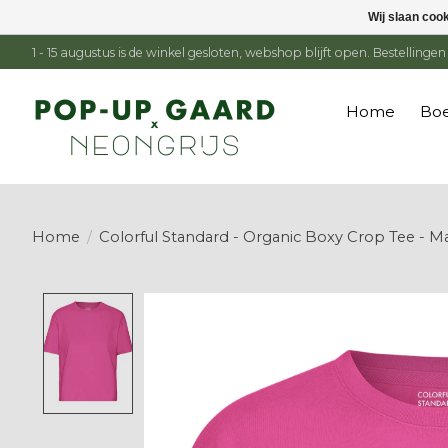
Wij slaan coo
1 - 15 augustus is de winkel gesloten, webshop blijft open. Bestelling
Home
Boe
Home
/
Colorful Standard - Organic Boxy Crop Tee - M
Product image slideshow Items