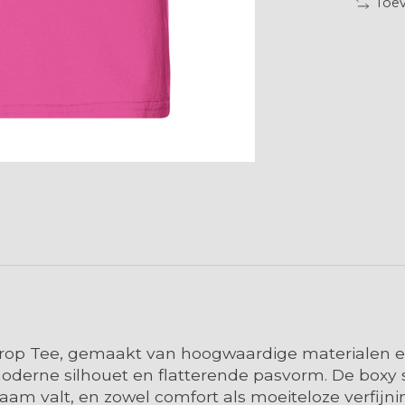
Toev
p Tee, gemaakt van hoogwaardige materialen en 
 moderne silhouet en flatterende pasvorm. De boxy
aam valt, en zowel comfort als moeiteloze verfijni