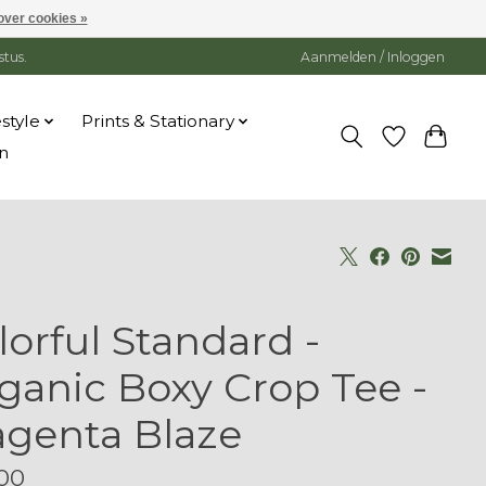
over cookies »
stus.
Aanmelden / Inloggen
estyle
Prints & Stationary
n
lorful Standard -
ganic Boxy Crop Tee -
genta Blaze
00