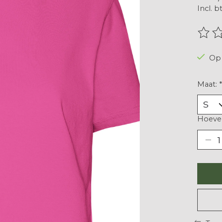
Incl. b
De be
Op 
Maat:
*
Hoevee