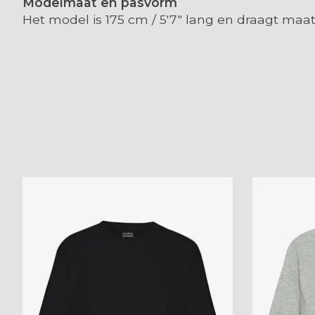
Modelmaat en pasvorm
Het model is 175 cm / 5′7″ lang en draagt ​​maa
Items van productcarrousel