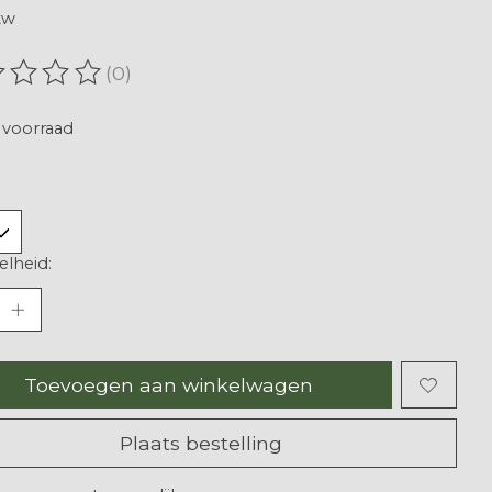
tw
(0)
oordeling van dit product is
0
van de 5
voorraad
lheid:
Toevoegen aan winkelwagen
Plaats bestelling