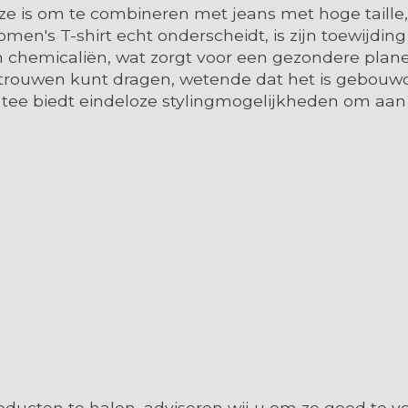
e is om te combineren met jeans met hoge taille, 
omen's T-shirt echt onderscheidt, is zijn toewijd
 en chemicaliën, wat zorgt voor een gezondere plan
trouwen kunt dragen, wetende dat het is gebouwd
 tee biedt eindeloze stylingmogelijkheden om aa
ducten te halen, adviseren wij u om ze goed te v