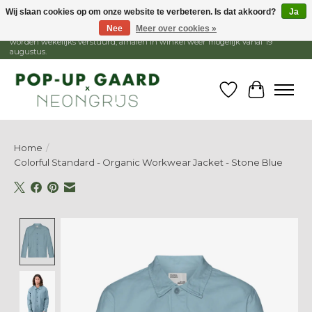
Wij slaan cookies op om onze website te verbeteren. Is dat akkoord?
Ja
Nee
Meer over cookies »
1 - 15 augustus is de winkel gesloten, webshop blijft open. Bestellingen
worden wekelijks verstuurd, afhalen in winkel weer mogelijk vanaf 19
augustus.
Verlanglijst
Winkelw
Home
/
Colorful Standard - Organic Workwear Jacket - Stone Blue
Product image slideshow Items