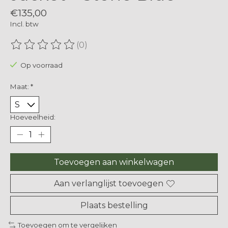
€135,00
Incl. btw
(0)
De beoordeling van dit product is
0
van de 5
Op voorraad
Maat:
*
Hoeveelheid:
Toevoegen aan winkelwagen
Aan verlanglijst toevoegen
Plaats bestelling
Toevoegen om te vergelijken