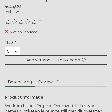
€35,00
Incl. btw
(0)
De beoordeling van dit product is
0
van de 5
Niet op voorraad
Maat:
*
Aan verlanglijst toevoegen
Beschrijving
Reviews (0)
Productinformatie
Welkom bij ons Organic Oversized T-shirt voor
dames. Ontketen je relaxte stijl met dit oversized