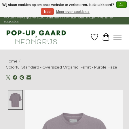
Wij slaan cookies op om onze website te verbeteren. Is dat akkoord?
Ja
Nee
Meer over cookies »
1 - 15 augustus is de winkel gesloten, webshop blijft open. Bestellingen
worden wekelijks verstuurd, afhalen in winkel weer mogelijk vanaf 19
augustus.
Verlanglijst
Winkelw
Home
/
Colorful Standard - Oversized Organic T-shirt - Purple Haze
Product image slideshow Items