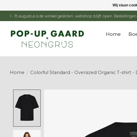
Wij slaan coo
1 - 15 augustus is de winkel gesloten, webshop blijft open. Bestelling
Home
Boe
Home
/
Colorful Standard - Oversized Organic T-shirt 
Product image slideshow Items