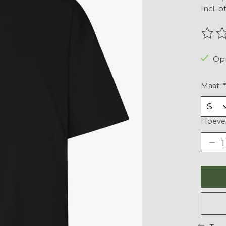
Incl. b
De be
Op 
Maat:
*
Hoevee