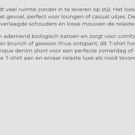
t veel ruimte zonder in te leveren op stijl. Het los
l gevoel, perfect voor loungen of casual uitjes. De
ht verlaagde schouders en losse mouwen de relaxte u
n ademend biologisch katoen en zorgt voor comfor
 brunch of gewoon thuis ontspant, dit T-shirt hou
chique denim short voor een perfecte zomerdag o
 T-shirt aan en ervaar relaxte luxe als nooit tevor