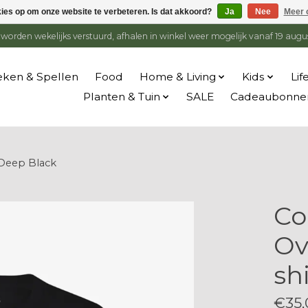
kies op om onze website te verbeteren. Is dat akkoord?
Ja
Nee
Meer 
en worden wekelijks verstuurd, afhalen in winkel weer mogelijk vanaf 19 augu
ken & Spellen
Food
Home & Living
Kids
Lif
Planten & Tuin
SALE
Cadeaubonne
- Deep Black
Co
Ov
sh
€35,