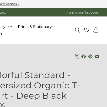
over cookies »
stus.
Aanmelden / Inloggen
estyle
Prints & Stationary
n
lorful Standard -
ersized Organic T-
irt - Deep Black
00