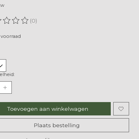
tw
(0)
oordeling van dit product is
0
van de 5
voorraad
lheid:
Toevoegen aan winkelwagen
Plaats bestelling