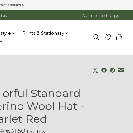
over cookies »
stus.
Aanmelden / Inloggen
estyle
Prints & Stationary
n
lorful Standard -
rino Wool Hat -
arlet Red
€31,50
00
Incl. btw