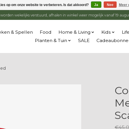
kies op om onze website te verbeteren. Is dat akkoord?
Ja
Nee
Meer 
en worden wekelijks verstuurd, afhalen in winkel weer mogelijk vanaf 19 augu
ken & Spellen
Food
Home & Living
Kids
Lif
Planten & Tuin
SALE
Cadeaubonne
Red
Co
Me
Sc
€45,