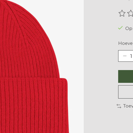
De be
Op 
Hoevee
Toev