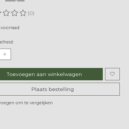
(0)
oordeling van dit product is
0
van de 5
voorraad
lheid:
Toevoegen aan winkelwagen
Plaats bestelling
oegen om te vergelijken