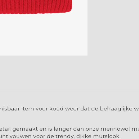
isbaar item voor koud weer dat de behaaglijke 
tail gemaakt en is langer dan onze merinowol muts
unt vouwen voor de trendy, dikke mutslook.