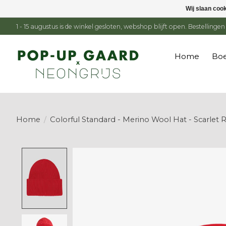
Wij slaan coo
1 - 15 augustus is de winkel gesloten, webshop blijft open. Bestelling
Home
Boe
Home
/
Colorful Standard - Merino Wool Hat - Scarlet 
Product image slideshow Items