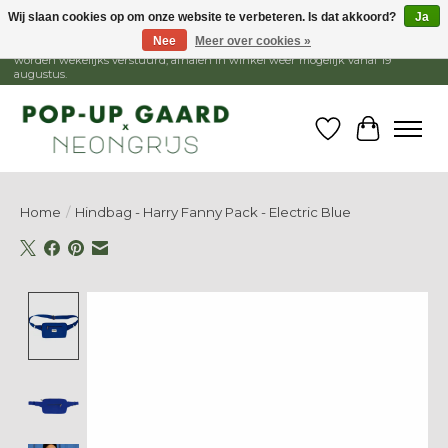
Wij slaan cookies op om onze website te verbeteren. Is dat akkoord?
Ja
Nee
Meer over cookies »
1 - 15 augustus is de winkel gesloten, webshop blijft open. Bestellingen
worden wekelijks verstuurd, afhalen in winkel weer mogelijk vanaf 19
augustus.
Verlanglijst
Winkelw
Home
/
Hindbag - Harry Fanny Pack - Electric Blue
Product image slideshow Items