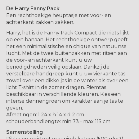
De Harry Fanny Pack
Een rechthoekige heuptasje met voor- en
achterkant zakken zakken.
Harry, het is de Fanny Pack Compact die niets lijkt
op een banaan. Het rechthoekige ontwerp geeft
het een minimalistische en chique van natuunse
lucht. Met de twee buitenzakken met ritsen aan
de voor- en achterkant kunt u uw
benodigdheden veilig opslaan. Dankzij de
verstelbare handgreep kunt u uw vierkante tas
zowel over een dikke jas in de winter als over een
licht T-shirt in de zomer dragen. Riemtas
beschikbaar in verschillende kleuren. Kies een
intense dennengroen om karakter aan je tas te
geven.
Afmetingen: l 24 x h 14 x d 2 cm
schouderbandlengte: min 73 - max 115 cm
Samenstelling
Dikke en resistent organisch katoen (500 g/m2).